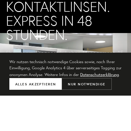
KONTAKTLINSEN.
EXPRESS IN 48
STUNDEN.
Showroom, Diagnostik, Labor, Management, 15
Portraits und Reportage für einen der
Wir nutzen technisch notwendige Cookies sowie, nach Ihrer
führenden Betriebe für Linsen im Süden.
Einwilligung, Google Analytics 4 über serverseitiges Tagging zur
Lieferung in 48 Stunden.
anonymen Analyse. Weitere Infos in der
Datenschutzerklärung
.
ALLES AKZEPTIEREN
NUR NOTWENDIGE
ANRUFEN
WHATSAPP
ANFRAGE
48 Stunden
EXPRESS-LIEFERUNG · 15
PORTRAITS