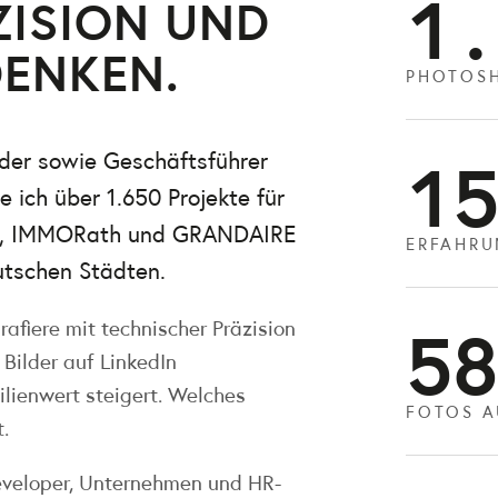
1.
ZISION UND
DENKEN.
PHOTOSH
15
nder sowie Geschäftsführer
e ich über 1.650 Projekte für
tis, IMMORath und GRANDAIRE
ERFAHRU
eutschen Städten.
58
grafiere mit technischer Präzision
 Bilder auf LinkedIn
lienwert steigert. Welches
FOTOS 
.
eveloper, Unternehmen und HR-