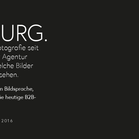
N
BURG.
tografie seit
r Agentur
elche Bilder
ssehen.
in Bildsprache,
ie heutige B2B-
 2016