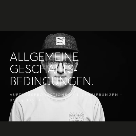
ALLGEMEINE
GESCHÄFTS-
BEDINGUNGEN.
AUFTRAGSPRODUKTIONEN · LIZENZIERUNGEN ·
BGB § 305 FF.