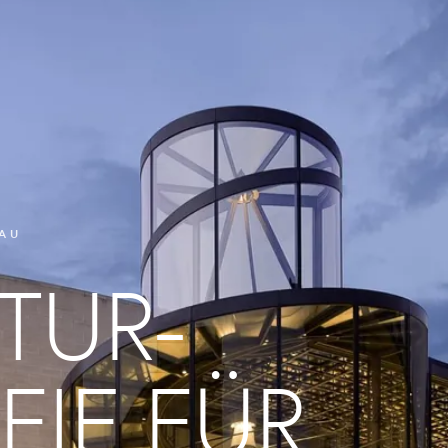
BAU
TUR­
IE FÜR