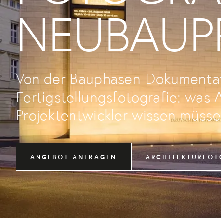
NEUBAU­P
Von der Bauphasen-Dokumentat
Fertigstellungsfotografie: was 
Projektentwickler wissen müsse
ANGEBOT ANFRAGEN
ARCHITEKTURFOT