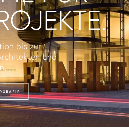
ROJEKTE.
ion bis zur
Architekten und
n.
OGRAFIE