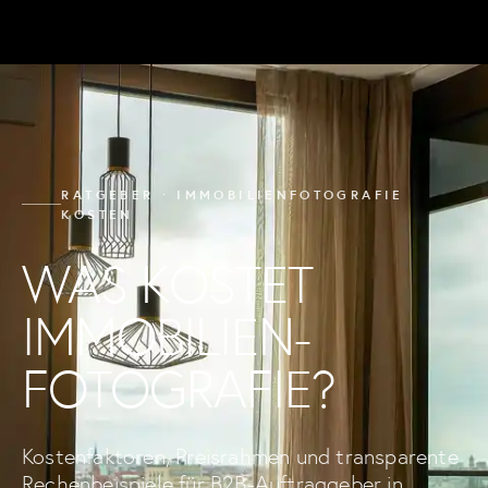
RATGEBER · IMMOBILIENFOTOGRAFIE
KOSTEN
WAS KOSTET
IMMOBILIEN­
FOTOGRAFIE?
Kostenfaktoren, Preisrahmen und transparente
Rechenbeispiele für B2B-Auftraggeber in