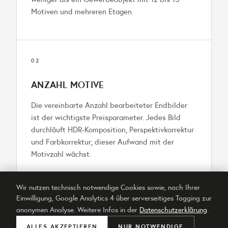
Motiven und mehreren Etagen.
02
ANZAHL MOTIVE
Die vereinbarte Anzahl bearbeiteter Endbilder
ist der wichtigste Preisparameter. Jedes Bild
durchläuft HDR-Komposition, Perspektiv­korrektur
und Farbkorrektur; dieser Aufwand mit der
Motivzahl wächst.
Wir nutzen technisch notwendige Cookies sowie, nach Ihrer
Einwilligung, Google Analytics 4 über serverseitiges Tagging zur
03
anonymen Analyse. Weitere Infos in der
Datenschutzerklärung
.
ANFAHRT
ALLES AKZEPTIEREN
NUR NOTWENDIGE