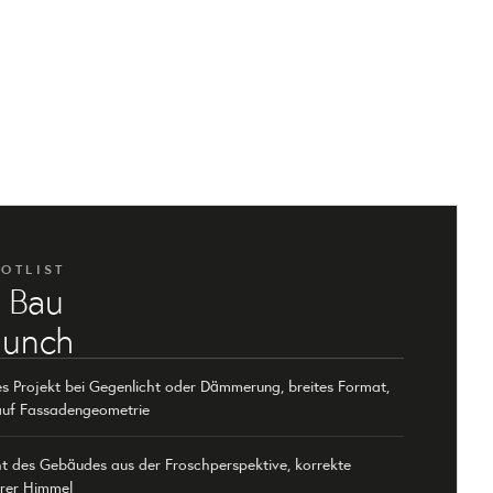
HOTLIST
/ Bau
aunch
tes Projekt bei Gegenlicht oder Dämmerung, breites Format,
 auf Fassadengeometrie
t des Gebäudes aus der Froschperspektive, korrekte
arer Himmel