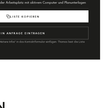
der Arbeitsplatz mit aktivem Computer und Planunterlagen
LISTE KOPIEREN
IN ANFRAGE EINTRAGEN
Weitere Infos" in das Kontaktformular einfügen. Thomas liest die Liste
N