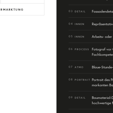
ERMARKTUNG
Fassadendetai
03
DETAIL
gültige Auswahl entsteht im
Repräsentati
04
INNEN
Arbeits- oder
05
INNEN
Fotograf vor O
06
PROCESS
Fachkompete
Blaue-Stunde-
07
ATMO
Portrait des 
08
PORTRAIT
markanten Ba
Baumaterial-D
09
DETAIL
hochwertige 