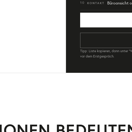
Büroansicht o
10
KONTAKT
Tipp: Liste kopieren, dann unter "
vor dem Erstgespräch.
TIONEN BEDEUTE