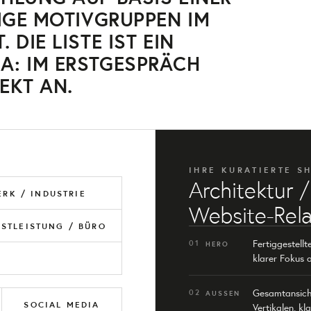
IGE MOTIVGRUPPEN IM
DIE LISTE IST EIN
A: IM ERSTGESPRÄCH
EKT AN.
IHRE KURATIERTE S
Architektur 
RK / INDUSTRIE
Website-Rel
NSTLEISTUNG / BÜRO
Fertiggestell
01
HERO
klarer Fokus
Gesamtansich
02
AUSSEN
SOCIAL MEDIA
Vertikalen, kl