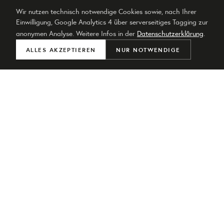
Wir nutzen technisch notwendige Cookies sowie, nach Ihrer
Einwilligung, Google Analytics 4 über serverseitiges Tagging zur
anonymen Analyse. Weitere Infos in der
Datenschutzerklärung
.
ALLES AKZEPTIEREN
NUR NOTWENDIGE
ANRUFEN
WHATSAPP
ANFRAGE
02 · TECHNIK
TECHNISCHE STANDARDS
FÜR PROFESSIONELLE
IMMOBILIENFOTOGRAFIE.
Professionelle Immobilienfotografie verlangt mehr
als eine Vollformat­kamera. Die wichtigsten
technischen Anforderungen sind: