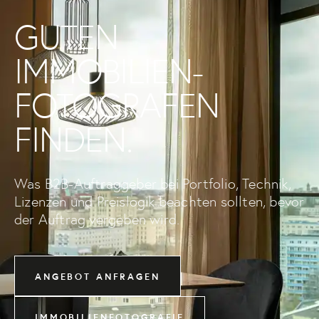
GUTEN
IMMOBILIEN­
FOTOGRAFEN
FINDEN.
Was B2B-Auftraggeber bei Portfolio, Technik,
Lizenzen und Preislogik beachten sollten, bevor
der Auftrag vergeben wird.
ANGEBOT ANFRAGEN
IMMOBILIENFOTOGRAFIE